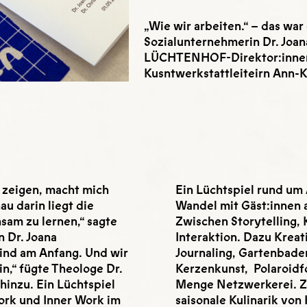
„Wie wir arbeiten.“ – das war
Sozialunternehmerin Dr. Joan
LÜCHTENHOF-Direktor:innen 
Kusntwerkstattleiteirn Ann-K
 zeigen, macht mich
Ein Lüchtspiel rund um 
au darin liegt die
Wandel mit Gäst:innen a
sam zu lernen,“ sagte
Zwischen Storytelling,
 Dr. Joana
Interaktion. Dazu Krea
ind am Anfang. Und wir
Journaling, Gartenbade
n,“ fügte Theologe Dr.
Kerzenkunst, Polaroidf
hinzu. Ein Lüchtspiel
Menge Netzwerkerei. Z
ork und Inner Work im
saisonale Kulinarik von 