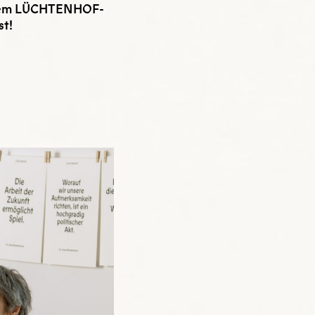
 dem LÜCHTENHOF-
st!