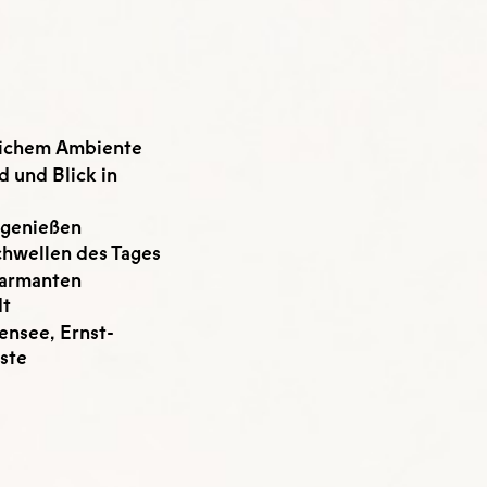
rlichem Ambiente
 und Blick in
 genießen
chwellen des Tages
harmanten
dt
nsee, Ernst-
rste