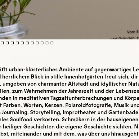
ft urban-klösterliches Ambiente auf gegenwärtiges Leb
errlichem Blick in stille Innenhofgärten freut sich, dir 
, umgeben von charmanter Altstadt und idyllischer Natur
len, zum Wahrnehmen der Jahreszeit und der Lebensze
nden in meditativen Tagzeitunterbrechungen und Körpe
 Farben, Worten, Kerzen, Polaroidfotografie, Musik un
ournaling, Storytelling, Improtheater und Gartenbaden
ales Soulfood verkosten. Schmökern in der hauseigenen 
 heiliger Geschichten die eigene Geschichte sichten. 
bst, miteinander und mit dem, was über uns hinausgeht. 