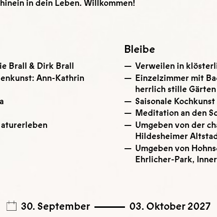
, hinein in dein Leben. Willkommen!
Bleibe
e Brall & Dirk Brall
Verweilen in klöste
enkunst: Ann-Kathrin
Einzelzimmer mit Bad
herrlich stille Gärten
a
Saisonale Kochkunst
Meditation an den S
aturerleben
Umgeben von der c
Hildesheimer Altsta
Umgeben von Hohnse
Ehrlicher-Park, Inne
30. September
03. Oktober 2027