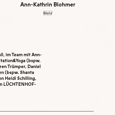
Ann-Kathrin Blohmer
Mehr
all, im Team mit Ann-
itation&Yoga (bspw.
ren Trümper, Daniel
en (bspw. Shanta
n Heidi Schilling,
mten LÜCHTENHOF-